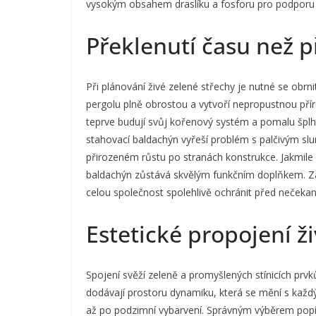
vysokým obsahem draslíku a fosforu pro podporu 
Překlenutí času než p
Při plánování živé zelené střechy je nutné se obrnit
pergolu plně obrostou a vytvoří nepropustnou příro
teprve budují svůj kořenový systém a pomalu šplha
stahovací baldachýn vyřeší problém s palčivým sl
přirozeném růstu po stranách konstrukce. Jakmile 
baldachýn zůstává skvělým funkčním doplňkem. Zatí
celou společnost spolehlivě ochránit před nečeka
Estetické propojení ž
Spojení svěží zeleně a promyšlených stínicích prv
dodávají prostoru dynamiku, která se mění s každý
až po podzimní vybarvení. Správným výběrem popí