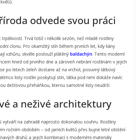
květů.
říroda odvede svou práci
 trpělivostí. Trvá totiž i několik sezón, než mladé rostliny
dní clonu. Pro okamžitý stín během prvních let, kdy liány
jí vzhůru, skvěle poslouží plátěný
baldachýn
. Tento moderní
uncem hned od prvního dne a zároveň nebrání rostlinám v jejich
se po letech zeleň dostane až na vrchol, posuvný látkový
mco listy rostlin poskytují stín, látka pod nimi dokáže navíc
nou dešťovou přeháňkou, kterou samotné listy neudrží.
ivé a neživé architektury
ků vytváří na zahradě naprosto dokonalou souhru. Rostliny
m ročním obdobím – od jarních květů přes bujné letní olistění
navých druhů a jejich kombinací s moderními materiály