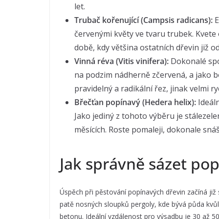
let.
Trubač kořenující (Campsis radicans):
E
červenými květy ve tvaru trubek. Kvete 
době, kdy většina ostatních dřevin již o
Vinná réva (Vitis vinifera):
Dokonalé spoje
na podzim nádherně zčervená, a jako b
pravidelný a radikální řez, jinak velmi r
Břečťan popínavý (Hedera helix):
Ideáln
Jako jediný z tohoto výběru je stálezele
měsících. Roste pomaleji, dokonale sná
Jak správně sázet po
Úspěch při pěstování popínavých dřevin začíná již
patě nosných sloupků pergoly, kde bývá půda kvůl
betonu. Ideální vzdálenost pro výsadbu je 30 až 