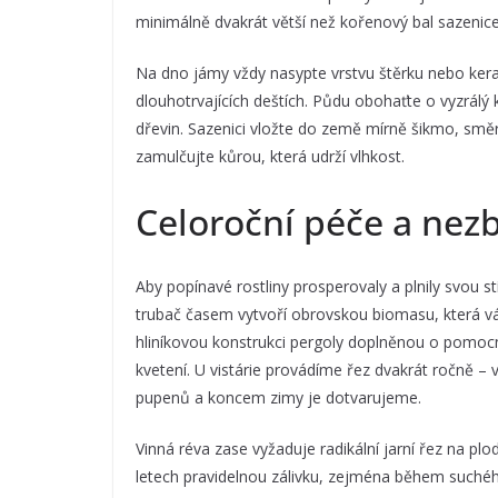
minimálně dvakrát větší než kořenový bal sazenice
Na dno jámy vždy nasypte vrstvu štěrku nebo keram
dlouhotrvajících deštích. Půdu obohaťte o vyzrálý
dřevin. Sazenici vložte do země mírně šikmo, směr
zamulčujte kůrou, která udrží vlhkost.
Celoroční péče a nezb
Aby popínavé rostliny prosperovaly a plnily svou st
trubač časem vytvoří obrovskou biomasu, která vá
hliníkovou konstrukci pergoly doplněnou o pomoc
kvetení. U vistárie provádíme řez dvakrát ročně –
pupenů a koncem zimy je dotvarujeme.
Vinná réva zase vyžaduje radikální jarní řez na pl
letech pravidelnou zálivku, zejména během suchého