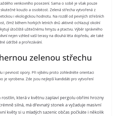
d každého venkovního posezení. Sama o sobě je však pouze
e skutečné kouzlo a osobitost. Zelená střecha vytvořená z
etickou i ekologickou hodnotu. Na rozdíl od pevných střešních
kost, čímž během horkých letních dnů aktivně ochlazují okolní
oskytují útočiště užitečnému hmyzu a ptactvu. Výběr správného
ivní nejen vzhled vaší terasy na dlouhá léta dopředu, ale také
dné údržbě a prořezávání.
dhernou zelenou střechu
u i pevnost opory. Při výběru proto zohledněte orientaci
o je vyrobena. Zde jsou nejlepší kandidáti pro vytvoření
rostlin, která v květnu zaplaví pergolu obřími hrozny
xtrémně silná, má dřevnatý stonek a vyžaduje masivní
rvní květy si u mladých sazenic občas počkáte i několik