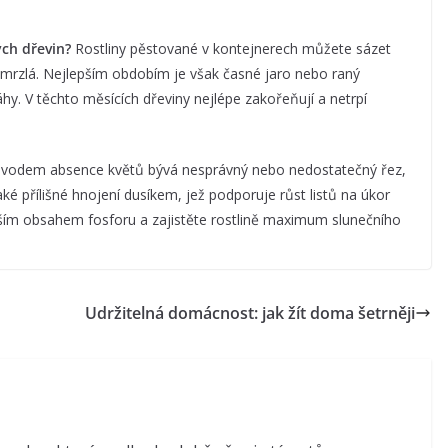
ch dřevin?
Rostliny pěstované v kontejnerech můžete sázet
amrzlá. Nejlepším obdobím je však časné jaro nebo raný
áhy. V těchto měsících dřeviny nejlépe zakořeňují a netrpí
vodem absence květů bývá nesprávný nebo nedostatečný řez,
aké přílišné hnojení dusíkem, jež podporuje růst listů na úkor
šším obsahem fosforu a zajistěte rostlině maximum slunečního
Udržitelná domácnost: jak žít doma šetrněji