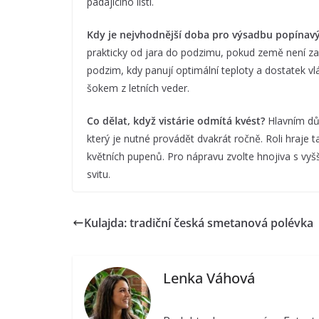
padajícího listí.
Kdy je nejvhodnější doba pro výsadbu popínavý
prakticky od jara do podzimu, pokud země není z
podzim, kdy panují optimální teploty a dostatek vl
šokem z letních veder.
Co dělat, když vistárie odmítá kvést?
Hlavním dů
který je nutné provádět dvakrát ročně. Roli hraje t
květních pupenů. Pro nápravu zvolte hnojiva s vy
svitu.
Kulajda: tradiční česká smetanová polévka
Lenka Váhová