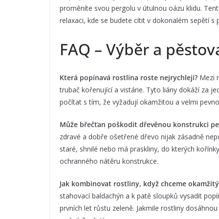
proměníte svou pergolu v útulnou oázu klidu. Ten
relaxaci, kde se budete cítit v dokonalém sepětí s
FAQ – Výběr a pěstov
Která popínavá rostlina roste nejrychleji?
Mezi n
trubač kořenující a vistárie. Tyto liány dokáží za
počítat s tím, že vyžadují okamžitou a velmi pevn
Může břečťan poškodit dřevěnou konstrukci pe
zdravé a dobře ošetřené dřevo nijak zásadně nepo
staré, shnilé nebo má praskliny, do kterých kořín
ochranného nátěru konstrukce.
Jak kombinovat rostliny, když chceme okamžitý 
stahovací baldachýn a k patě sloupků vysadit popí
prvních let růstu zeleně. Jakmile rostliny dosáhnou