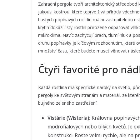
Zahradní pergola tvoří architektonický středobo
jakousi kostrou, které teprve živá příroda vdechn
hustých popínavých rostlin má nezastupitelnou est
krytin dokáží listy rostlin přirozeně odpařovat vlh
mikroklima. Navíc zachycují prach, tlumí hluk a p
druhu popínavky je klíčovým rozhodnutím, které ovl
množství času, které budete muset věnovat násle
Čtyři favorité pro ná
Každá rostlina má specifické nároky na světlo, půd
pergoly ke světovým stranám a materiál, ze kteréh
bujného zeleného zastřešení:
Vistárie (Wisteria):
Královna popínavých 
modrofialových nebo bílých květů. Je e
konstrukci. Roste velmi rychle, ale na p