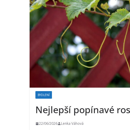
BYDLENÍ
Nejlepší popínavé ros
22/06/2026
Lenka Váhová