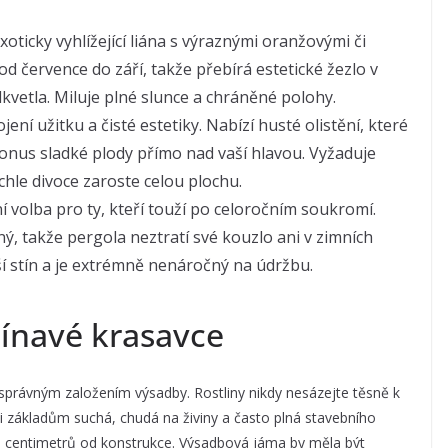
xoticky vyhlížející liána s výraznými oranžovými či
od července do září, takže přebírá estetické žezlo v
dkvetla. Miluje plné slunce a chráněné polohy.
ní užitku a čisté estetiky. Nabízí husté olistění, které
onus sladké plody přímo nad vaší hlavou. Vyžaduje
ychle divoce zaroste celou plochu.
í volba pro ty, kteří touží po celoročním soukromí.
ný, takže pergola neztratí své kouzlo ani v zimních
ší stín a je extrémně nenáročný na údržbu.
pínavé krasavce
 správným založením výsadby. Rostliny nikdy nesázejte těsně k
i základům suchá, chudá na živiny a často plná stavebního
50 centimetrů od konstrukce. Výsadbová jáma by měla být