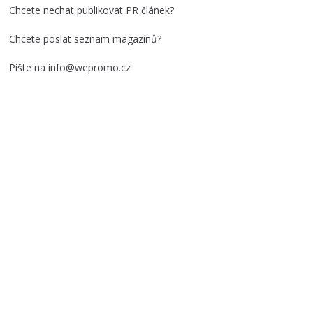
i
Chcete nechat publikovat PR článek?
v
y
Chcete poslat seznam magazínů?
Pište na info@wepromo.cz