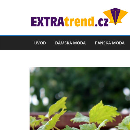
Skip
to
content
ÚVOD
DÁMSKÁ MÓDA
PÁNSKÁ MÓDA