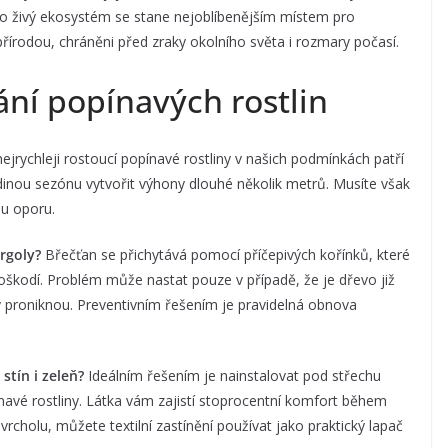
to živý ekosystém se stane nejoblíbenějším místem pro
 přírodou, chráněni před zraky okolního světa i rozmary počasí.
ání popínavých rostlin
ejrychleji rostoucí popínavé rostliny v našich podmínkách patří
 jedinou sezónu vytvořit výhony dlouhé několik metrů. Musíte však
ou oporu.
rgoly?
Břečťan se přichytává pomocí příčepivých kořínků, které
škodí. Problém může nastat pouze v případě, že je dřevo již
ky proniknou. Preventivním řešením je pravidelná obnova
stín i zeleň?
Ideálním řešením je nainstalovat pod střechu
navé rostliny. Látka vám zajistí stoprocentní komfort během
 vrcholu, můžete textilní zastínění používat jako praktický lapač