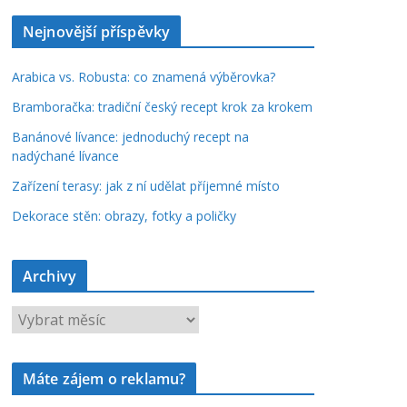
Nejnovější příspěvky
Arabica vs. Robusta: co znamená výběrovka?
Bramboračka: tradiční český recept krok za krokem
Banánové lívance: jednoduchý recept na
nadýchané lívance
Zařízení terasy: jak z ní udělat příjemné místo
Dekorace stěn: obrazy, fotky a poličky
Archivy
A
r
c
Máte zájem o reklamu?
h