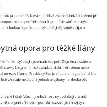
.
zitu jako drenáž, která spolehlivě zabrání uhnívání kořenů při
 kompost nebo speciální substrát pro pěstování okrasných
em k budoucí opoře, a po výsadbě ji důkladně zalijte a
ytná opora pro těžké liány
ínicí funkci, vyžadují systematickou péči. Zejména vistárie a
ží stovky kilogramů, což vyžaduje stabilní dřevěnou nebo
ná nerezová lanka. Pravidelný řez je alfou a omegou bohatého
 v létě zkracujeme dlouhé jednoleté výhony na zhruba pět
odonosné tažně. Všechny mladé rostliny potřebují v prvních
 léta, a jarní přihnojení pomalu rozpustnými hnojivy s