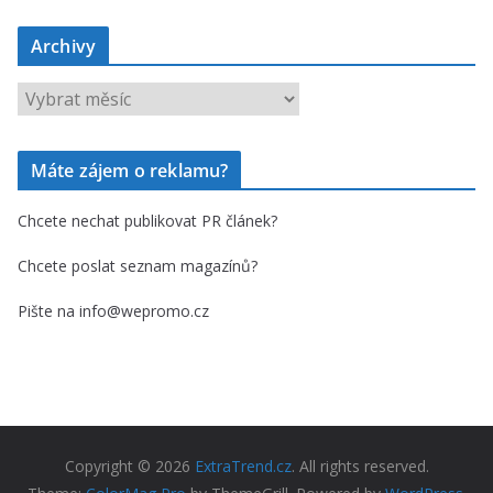
Archivy
A
r
c
Máte zájem o reklamu?
h
i
Chcete nechat publikovat PR článek?
v
y
Chcete poslat seznam magazínů?
Pište na info@wepromo.cz
Copyright © 2026
ExtraTrend.cz
. All rights reserved.