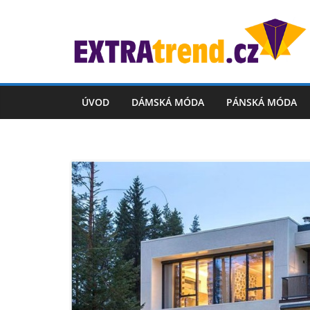
Skip
to
content
ÚVOD
DÁMSKÁ MÓDA
PÁNSKÁ MÓDA