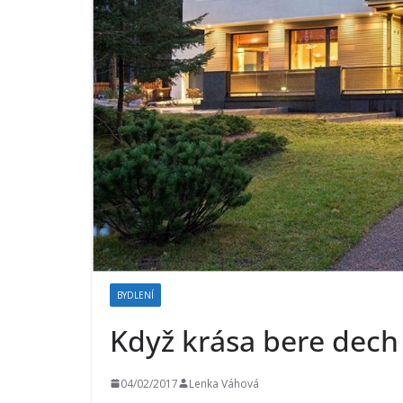
BYDLENÍ
Když krása bere dech
04/02/2017
Lenka Váhová