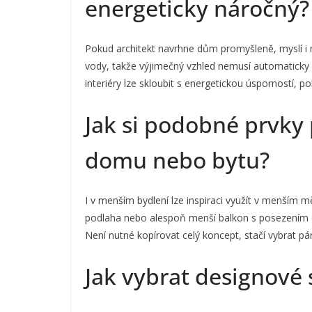
energeticky náročný?
Pokud architekt navrhne dům promyšleně, myslí i n
vody, takže výjimečný vzhled nemusí automaticky 
interiéry lze skloubit s energetickou úsporností, p
Jak si podobné prvky
domu nebo bytu?
I v menším bydlení lze inspiraci využít v menším mě
podlaha nebo alespoň menší balkon s posezením d
Není nutné kopírovat celý koncept, stačí vybrat pár
Jak vybrat designové 