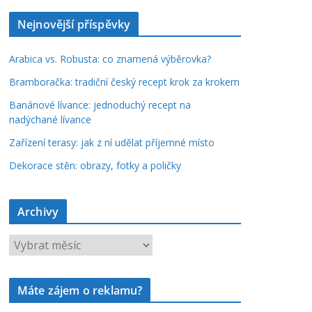
Nejnovější příspěvky
Arabica vs. Robusta: co znamená výběrovka?
Bramboračka: tradiční český recept krok za krokem
Banánové lívance: jednoduchý recept na
nadýchané lívance
Zařízení terasy: jak z ní udělat příjemné místo
Dekorace stěn: obrazy, fotky a poličky
Archivy
A
r
c
Máte zájem o reklamu?
h