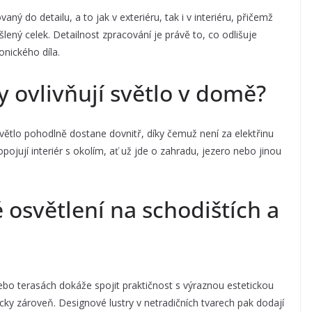
 do detailu, a to jak v exteriéru, tak i v interiéru, přičemž
lený celek. Detailnost zpracování je právě to, co odlišuje
nického díla.
y ovlivňují světlo v domě?
světlo pohodlně dostane dovnitř, díky čemuž není za elektřinu
opojují interiér s okolím, ať už jde o zahradu, jezero nebo jinou
 osvětlení na schodištích a
ebo terasách dokáže spojit praktičnost s výraznou estetickou
cky zároveň. Designové lustry v netradičních tvarech pak dodají