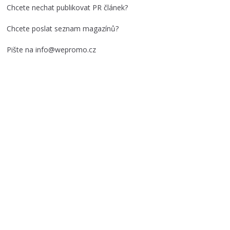
i
Chcete nechat publikovat PR článek?
v
y
Chcete poslat seznam magazínů?
Pište na info@wepromo.cz