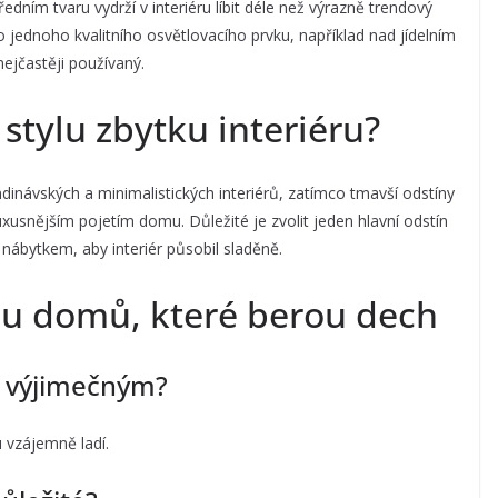
ředním tvaru vydrží v interiéru líbit déle než výrazně trendový
do jednoho kvalitního osvětlovacího prvku, například nad jídelním
nejčastěji používaný.
 stylu zbytku interiéru?
dinávských a minimalistických interiérů, zatímco tmavší odstíny
uxusnějším pojetím domu. Důležité je zvolit jeden hlavní odstín
nábytkem, aby interiér působil sladěně.
nu domů, které berou dech
y výjimečným?
u vzájemně ladí.