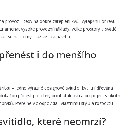
a provoz – tedy na dobré zateplení kvůli vytápění i ohřevu
znamenat vysoké provozní náklady. Velké prostory a světlé
okud se na to myslí už ve fázi návrhu.
 přenést i do menšího
řítku – jedno výrazné designové svítidlo, kvalitní dřevěná
okážou přinést podobný pocit útulnosti a propojení s okolím.
 prvků, které nejvíc odpovídají vlastnímu stylu a rozpočtu.
svítidlo, které neomrzí?