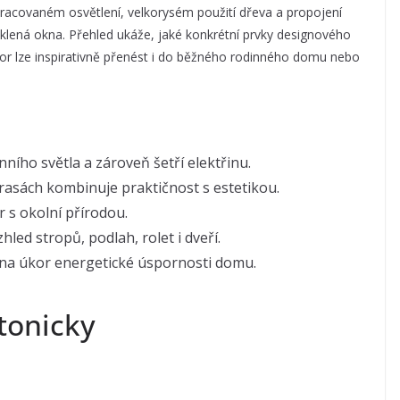
pracovaném osvětlení, velkorysém použití dřeva a propojení
osklená okna. Přehled ukáže, jaké konkrétní prvky designového
tor lze inspirativně přenést i do běžného rodinného domu nebo
ního světla a zároveň šetří elektřinu.
erasách kombinuje praktičnost s estetikou.
r s okolní přírodou.
led stropů, podlah, rolet i dveří.
t na úkor energetické úspornosti domu.
tonicky