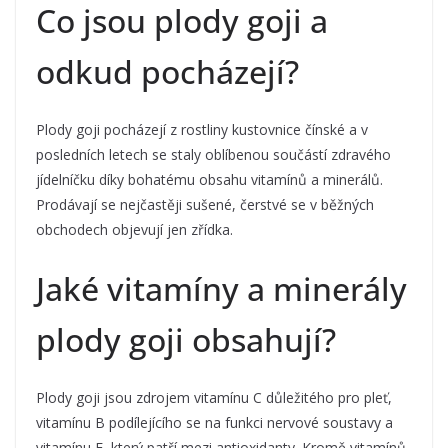
Co jsou plody goji a
odkud pocházejí?
Plody goji pocházejí z rostliny kustovnice čínské a v
posledních letech se staly oblíbenou součástí zdravého
jídelníčku díky bohatému obsahu vitamínů a minerálů.
Prodávají se nejčastěji sušené, čerstvé se v běžných
obchodech objevují jen zřídka.
Jaké vitamíny a minerály
plody goji obsahují?
Plody goji jsou zdrojem vitamínu C důležitého pro pleť,
vitamínu B podílejícího se na funkci nervové soustavy a
vitamínu E, který patří mezi antioxidanty. Kromě vitamínů