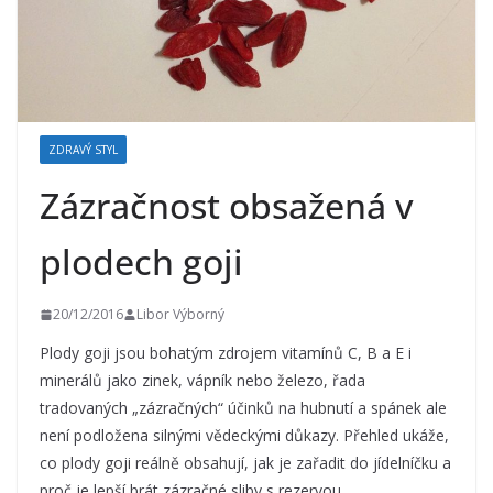
ZDRAVÝ STYL
Zázračnost obsažená v
plodech goji
20/12/2016
Libor Výborný
Plody goji jsou bohatým zdrojem vitamínů C, B a E i
minerálů jako zinek, vápník nebo železo, řada
tradovaných „zázračných“ účinků na hubnutí a spánek ale
není podložena silnými vědeckými důkazy. Přehled ukáže,
co plody goji reálně obsahují, jak je zařadit do jídelníčku a
proč je lepší brát zázračné sliby s rezervou.