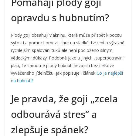
Pomáhají plody goji
opravdu s hubnutím?
Plody goji obsahují vlákninu, která může přispět k pocitu
sytosti a pomoct omezit chuť na sladké, tvrzení o výrazně
rychlejším spalování tuků ale není podloženo silnými
vědeckými důkazy. Podobně jako u jiných „superpotravin“
platí, že samotné plody hubnutí nezajistí bez celkově
vyváženého jídelníčku, jak popisuje i článek
Co je nejlepší
na hubnutí?
Je pravda, že goji „zcela
odbourává stres“ a
zlepšuje spánek?