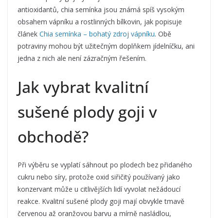
antioxidantů, chia semínka jsou známá spíš vysokým
obsahem vápníku a rostlinných bílkovin, jak popisuje
článek
Chia semínka – bohatý zdroj vápníku
. Obě
potraviny mohou být užitečným doplňkem jídelníčku, ani
jedna z nich ale není zázračným řešením.
Jak vybrat kvalitní
sušené plody goji v
obchodě?
Při výběru se vyplatí sáhnout po plodech bez přidaného
cukru nebo síry, protože oxid siřičitý používaný jako
konzervant může u citlivějších lidí vyvolat nežádoucí
reakce. Kvalitní sušené plody goji mají obvykle tmavě
červenou až oranžovou barvu a mírně nasládlou,