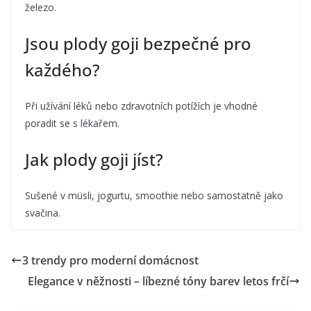
železo.
Jsou plody goji bezpečné pro
každého?
Při užívání léků nebo zdravotních potížích je vhodné
poradit se s lékařem.
Jak plody goji jíst?
Sušené v müsli, jogurtu, smoothie nebo samostatně jako
svačina.
3 trendy pro moderní domácnost
Elegance v něžnosti – líbezné tóny barev letos frčí