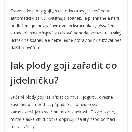
Tvrzení, že plody goji „zcela odbourávají stres“ nebo
automaticky zaručí kvalitnější spánek, je přehnané a není
podložené jednoznačnými vědeckými důkazy. Vyvážená
strava obecně přispívá k celkové pohodě, konkrétní a silný
účinek na spánek ale nelze jedné potravině přisuzovat bez
dalšího ověření.
Jak plody goji zařadit do
jídelníčku?
Sušené plody goji lze přidat do müsli, jogurtu, ovesné
kaše nebo smoothie, případně je konzumovat
samostatně jako svačinu místo sladkostí. Díky nakyslé,
mírně sladké chuti dobře doplňují i saláty nebo domácí
müsli tyčinky.