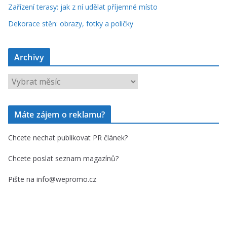
Zařízení terasy: jak z ní udělat příjemné místo
Dekorace stěn: obrazy, fotky a poličky
Archivy
A
r
c
Máte zájem o reklamu?
h
i
Chcete nechat publikovat PR článek?
v
y
Chcete poslat seznam magazínů?
Pište na info@wepromo.cz