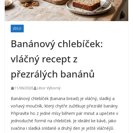
JÍDLO
Banánový chlebíček:
vláčný recept z
přezrálých banánů
11/06/2026
Libor Výborný
Banánový chlebíček (banana bread) je vláčný, sladký a
voňavý moučník, který chytře zužitkuje přezrálé banány.
Připravíte ho z jedné mísy během pár minut a upečete v
jednoduché formě na chlebíček. Je ideální ke kávě, jako
svačina i sladká snídaně a druhý den je ještě vláčnější.