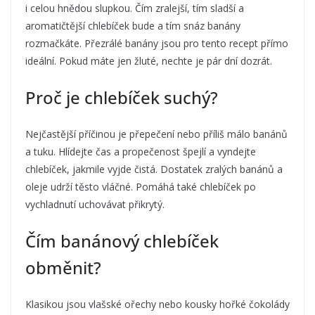
i celou hnědou slupkou. Čím zralejší, tím sladší a
aromatičtější chlebíček bude a tím snáz banány
rozmačkáte. Přezrálé banány jsou pro tento recept přímo
ideální. Pokud máte jen žluté, nechte je pár dní dozrát.
Proč je chlebíček suchý?
Nejčastější příčinou je přepečení nebo příliš málo banánů
a tuku. Hlídejte čas a propečenost špejlí a vyndejte
chlebíček, jakmile vyjde čistá. Dostatek zralých banánů a
oleje udrží těsto vláčné. Pomáhá také chlebíček po
vychladnutí uchovávat přikrytý.
Čím banánový chlebíček
obměnit?
Klasikou jsou vlašské ořechy nebo kousky hořké čokolády