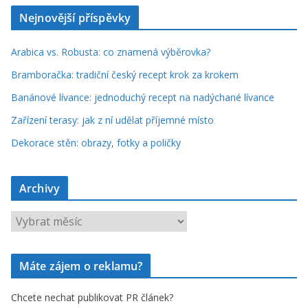
Nejnovější příspěvky
Arabica vs. Robusta: co znamená výběrovka?
Bramboračka: tradiční český recept krok za krokem
Banánové lívance: jednoduchý recept na nadýchané lívance
Zařízení terasy: jak z ní udělat příjemné místo
Dekorace stěn: obrazy, fotky a poličky
Archivy
A
r
c
Máte zájem o reklamu?
h
i
Chcete nechat publikovat PR článek?
v