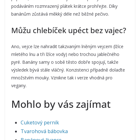
podáváním rozmrazený plátek krátce prohřejte. Díky
banánům zůstává měkký déle než běžné pečivo.
Můžu chlebíček upéct bez vajec?
Ano, vejce lze nahradit takzvaným lněným vejcem (lžíce
mletého lnu a tři lžíce vody) nebo trochou jablečného
pyré. Banány samy o sobě těsto dobře spojují, takže
výsledek bývá stále vláčný. Konzistenci případně dolaďte
množstvím mouky. Vznikne tak i verze vhodná pro
vegany.
Mohlo by vás zajímat
Cuketový perník
Tvarohová bábovka