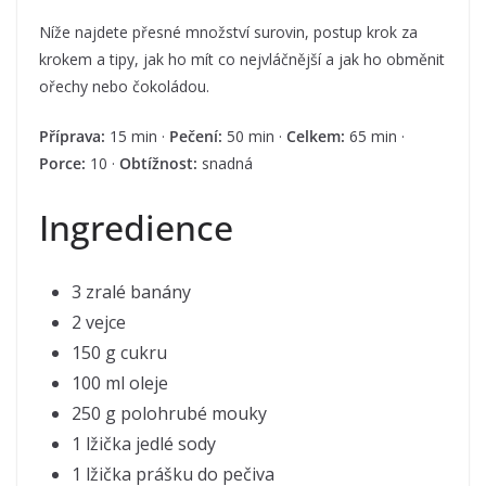
Níže najdete přesné množství surovin, postup krok za
krokem a tipy, jak ho mít co nejvláčnější a jak ho obměnit
ořechy nebo čokoládou.
Příprava:
15 min ·
Pečení:
50 min ·
Celkem:
65 min ·
Porce:
10 ·
Obtížnost:
snadná
Ingredience
3 zralé banány
2 vejce
150 g cukru
100 ml oleje
250 g polohrubé mouky
1 lžička jedlé sody
1 lžička prášku do pečiva