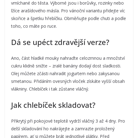
vmíchané do těsta. Výborné jsou i borůvky, rozinky nebo
lžíce arašídového másla. Pro vánoční variantu přidejte víc
skořice a špetku hřebíčku. Obměňujte podle chuti a podle
toho, co máte po ruce.
Dá se upéct zdravější verze?
Ano, část hladké mouky nahraďte celozrnnou a množství
cukru klidně snižte – zralé banány dodají dost sladkosti.
Olej můžete zčásti nahradit jogurtem nebo zakysanou
smetanou. Přidáním ovesných vloček získáte vyšší obsah
vlákniny. Chlebíček i tak zůstane vláčný.
Jak chlebíček skladovat?
Přikrytý při pokojové teplotě vydrží vláčný 3 až 4 dny. Pro
delší skladování ho nakrájejte a zamrazte proložený
papírem, ať si můžete brát jednotlivé plátky. Před