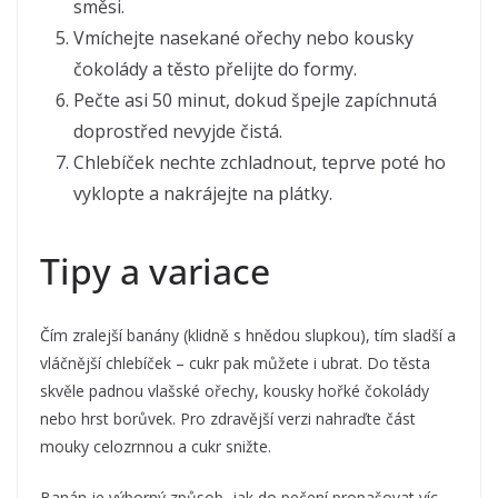
směsi.
Vmíchejte nasekané ořechy nebo kousky
čokolády a těsto přelijte do formy.
Pečte asi 50 minut, dokud špejle zapíchnutá
doprostřed nevyjde čistá.
Chlebíček nechte zchladnout, teprve poté ho
vyklopte a nakrájejte na plátky.
Tipy a variace
Čím zralejší banány (klidně s hnědou slupkou), tím sladší a
vláčnější chlebíček – cukr pak můžete i ubrat. Do těsta
skvěle padnou vlašské ořechy, kousky hořké čokolády
nebo hrst borůvek. Pro zdravější verzi nahraďte část
mouky celozrnnou a cukr snižte.
Banán je výborný způsob, jak do pečení propašovat víc