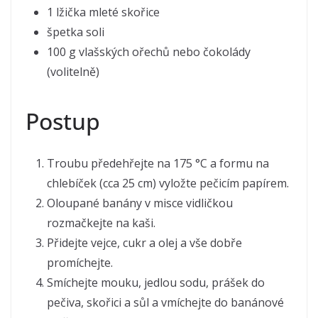
1 lžička mleté skořice
špetka soli
100 g vlašských ořechů nebo čokolády
(volitelně)
Postup
Troubu předehřejte na 175 °C a formu na
chlebíček (cca 25 cm) vyložte pečicím papírem.
Oloupané banány v misce vidličkou
rozmačkejte na kaši.
Přidejte vejce, cukr a olej a vše dobře
promíchejte.
Smíchejte mouku, jedlou sodu, prášek do
pečiva, skořici a sůl a vmíchejte do banánové