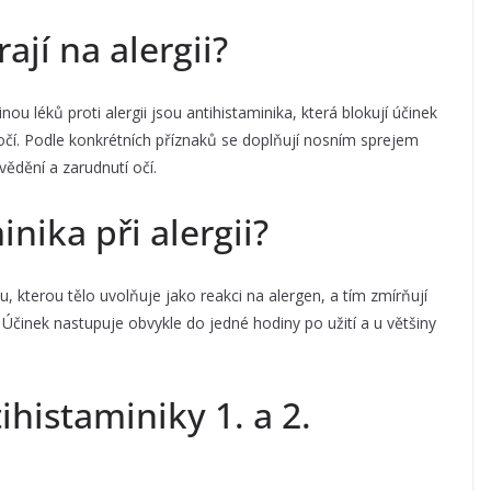
ají na alergii?
u léků proti alergii jsou antihistaminika, která blokují účinek
 očí. Podle konkrétních příznaků se doplňují nosním sprejem
ědění a zarudnutí očí.
inika při alergii?
ku, kterou tělo uvolňuje jako reakci na alergen, a tím zmírňují
. Účinek nastupuje obvykle do jedné hodiny po užití a u většiny
tihistaminiky 1. a 2.