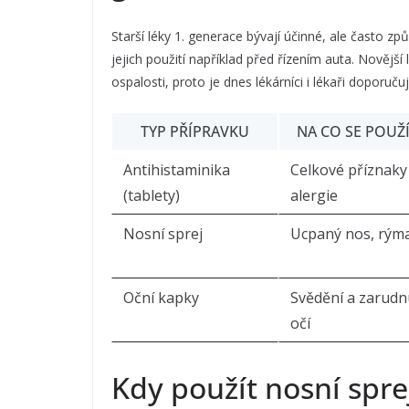
Starší léky 1. generace bývají účinné, ale často z
jejich použití například před řízením auta. Novějš
ospalosti, proto je dnes lékárníci i lékaři doporuču
TYP PŘÍPRAVKU
NA CO SE POUŽ
Antihistaminika
Celkové příznaky
(tablety)
alergie
Nosní sprej
Ucpaný nos, rým
Oční kapky
Svědění a zarudn
očí
Kdy použít nosní spre