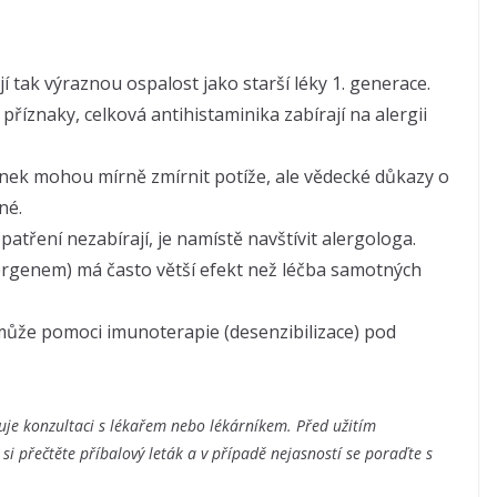
 tak výraznou ospalost jako starší léky 1. generace.
příznaky, celková antihistaminika zabírají na alergii
nek mohou mírně zmírnit potíže, ale vědecké důkazy o
né.
atření nezabírají, je namístě navštívit alergologa.
ergenem) má často větší efekt než léčba samotných
může pomoci imunoterapie (desenzibilizace) pod
je konzultaci s lékařem nebo lékárníkem. Před užitím
 si přečtěte příbalový leták a v případě nejasností se poraďte s