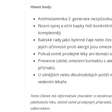
Hlavní body:
Antihistaminika 2. generace nezpůsobují
Nosní sprej a oční kapky řeší konkrétní 
komplexněji.
Babské rady jako bylinné čaje nebo čes
jejich účinnosti proti alergii jsou omeze
Pokud volně prodejné léky ani domácí op
Prevence (úklid, omezení kontaktu s al
příznaků.
U silnějších nebo dlouhodobých potíží 
vedením lékaře.
Tento článek má informativní charakter a nenahrazu
jakéhokoliv léku, včetně volně prodejných přípravků,
odborníkem.