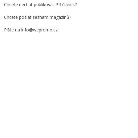
i
Chcete nechat publikovat PR článek?
v
y
Chcete poslat seznam magazínů?
Pište na info@wepromo.cz