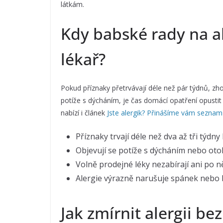
látkám.
Kdy babské rady na ale
lékař?
Pokud příznaky přetrvávají déle než pár týdnů, zh
potíže s dýcháním, je čas domácí opatření opustit a
nabízí i článek
Jste alergik? Přinášíme vám seznam
Příznaky trvají déle než dva až tři týdny
Objevují se potíže s dýcháním nebo oto
Volně prodejné léky nezabírají ani po n
Alergie výrazně narušuje spánek nebo 
Jak zmírnit alergii be