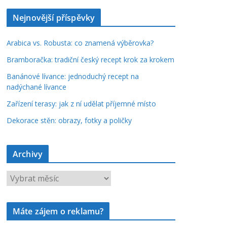
Nejnovější příspěvky
Arabica vs. Robusta: co znamená výběrovka?
Bramboračka: tradiční český recept krok za krokem
Banánové lívance: jednoduchý recept na
nadýchané lívance
Zařízení terasy: jak z ní udělat příjemné místo
Dekorace stěn: obrazy, fotky a poličky
Archivy
A
r
c
Máte zájem o reklamu?
h