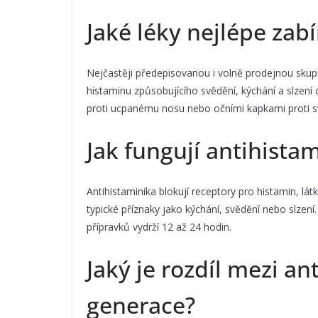
Jaké léky nejlépe zabír
Nejčastěji předepisovanou i volně prodejnou skupino
histaminu způsobujícího svědění, kýchání a slzení
proti ucpanému nosu nebo očními kapkami proti sv
Jak fungují antihistam
Antihistaminika blokují receptory pro histamin, lát
typické příznaky jako kýchání, svědění nebo slzení
přípravků vydrží 12 až 24 hodin.
Jaký je rozdíl mezi an
generace?