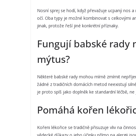
Nosní sprej se hodí, když převažuje ucpaný nos a
očí. Oba typy je možné kombinovat s celkovými ant
jinak, protože řeší jiné konkrétní příznaky.
Fungují babské rady n
mýtus?
Některé babské rady mohou mírně zmírnit nepříjemn
žádné z tradičních domácích metod neexistují silné
je proto spíš jako doplněk ke standardní léčbě, ne 
Pomáhá kořen lékořice
Kořeni lékořice se tradičně přisuzuje vliv na činnost
vědecké důkazy o jeho účinku přímo na alergii js