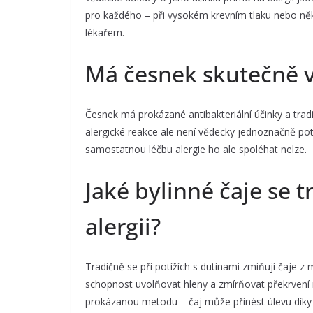
pro každého – při vysokém krevním tlaku nebo ně
lékařem.
Má česnek skutečně vl
Česnek má prokázané antibakteriální účinky a tradič
alergické reakce ale není vědecky jednoznačně pot
samostatnou léčbu alergie ho ale spoléhat nelze.
Jaké bylinné čaje se t
alergii?
Tradičně se při potížích s dutinami zmiňují čaje 
schopnost uvolňovat hleny a zmírňovat překrvení nos
prokázanou metodu – čaj může přinést úlevu díky 