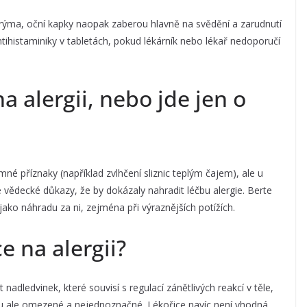
 rýma, oční kapky naopak zaberou hlavně na svědění a zarudnutí
ihistaminiky v tabletách, pokud lékárník nebo lékař nedoporučí
a alergii, nebo jde jen o
é příznaky (například zvlhčení sliznic teplým čajem), ale u
 vědecké důkazy, že by dokázaly nahradit léčbu alergie. Berte
jako náhradu za ni, zejména při výraznějších potížích.
 na alergii?
 nadledvinek, které souvisí s regulací zánětlivých reakcí v těle,
ou ale omezené a nejednoznačné. Lékořice navíc není vhodná