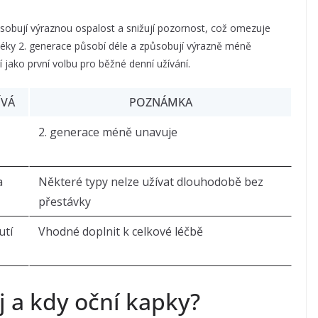
působují výraznou ospalost a snižují pozornost, což omezuje
í léky 2. generace působí déle a způsobují výrazně méně
jí jako první volbu pro běžné denní užívání.
ÍVÁ
POZNÁMKA
2. generace méně unavuje
a
Některé typy nelze užívat dlouhodobě bez
přestávky
utí
Vhodné doplnit k celkové léčbě
j a kdy oční kapky?