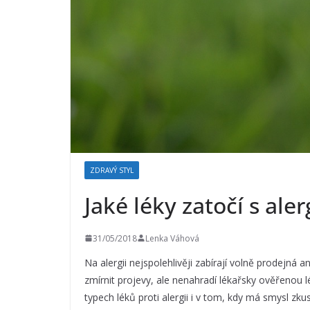
ZDRAVÝ STYL
Jaké léky zatočí s aler
31/05/2018
Lenka Váhová
Na alergii nejspolehlivěji zabírají volně prodejná 
zmírnit projevy, ale nenahradí lékařsky ověřenou l
typech léků proti alergii i v tom, kdy má smysl zku