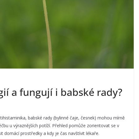
gií a fungují i babské rady?
antihistaminika, babské rady (bylinné čaje, česnek) mohou mírně
éčbu u výraznějších potíží. Přehled pomůže zorientovat se v
sit domácí prostředky a kdy je čas navštívit lékaře.