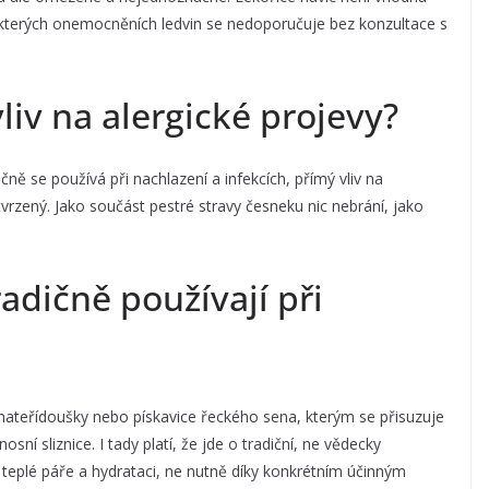
kterých onemocněních ledvin se nedoporučuje bez konzultace s
iv na alergické projevy?
ně se používá při nachlazení a infekcích, přímý vliv na
vrzený. Jako součást pestré stravy česneku nic nebrání, jako
radičně používají při
z mateřídoušky nebo pískavice řeckého sena, kterým se přisuzuje
ní sliznice. I tady platí, že jde o tradiční, ne vědecky
teplé páře a hydrataci, ne nutně díky konkrétním účinným