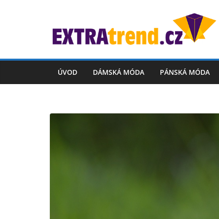
Skip
to
content
ÚVOD
DÁMSKÁ MÓDA
PÁNSKÁ MÓDA