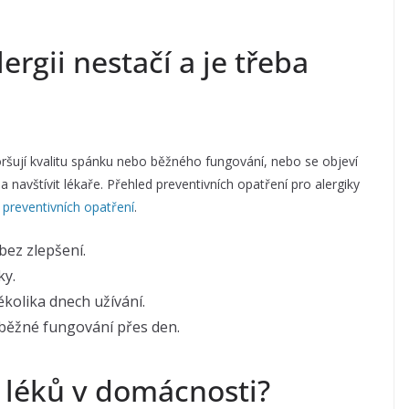
rgii nestačí a je třeba
oršují kvalitu spánku nebo běžného fungování, nebo se objeví
 navštívit lékaře. Přehled preventivních opatření pro alergiky
 preventivních opatření
.
 bez zlepšení.
ky.
ěkolika dnech užívání.
běžné fungování přes den.
z léků v domácnosti?